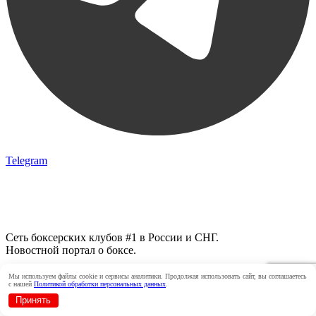
Telegram
Сеть боксерских клубов #1 в России и СНГ.
Новостной портал о боксе.
Мы используем файлы cookie и сервисы аналитики. Продолжая использовать сайт, вы соглашаетесь
Search for:
Search Button
с нашей
Политикой обработки персональных данных
.
Принять
Сеть Клубов