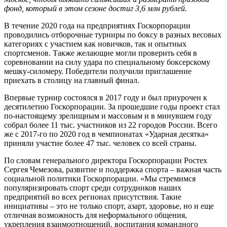
фонд, который в этом сезоне достиг 3,6 млн рублей.
В течение 2020 года на предприятиях Госкорпорации
проводились отборочные турниры по боксу в разных весовых
категориях с участием как новичков, так и опытных
спортсменов. Также желающие могли проверить себя в
соревновании на силу удара по специальному боксерскому
мешку-силомеру. Победители получили приглашение
приехать в столицу на главный финал.
Впервые турнир состоялся в 2017 году и был приурочен к
десятилетию Госкорпорации. За прошедшие годы проект стал
по-настоящему зрелищным и массовым и в минувшем году
собрал более 11 тыс. участников из 22 городов России. Всего
же с 2017-го по 2020 год в чемпионатах «Ударная десятка»
приняли участие более 47 тыс. человек со всей страны.
По словам генерального директора Госкорпорации Ростех
Сергея Чемезова, развитие и поддержка спорта – важная часть
социальной политики Госкорпорации. «Мы стремимся
популяризировать спорт среди сотрудников наших
предприятий во всех регионах присутствия. Такие
инициативы – это не только спорт, азарт, здоровье, но и еще
отличная возможность для неформального общения,
укрепления взаимоотношений, воспитания командного